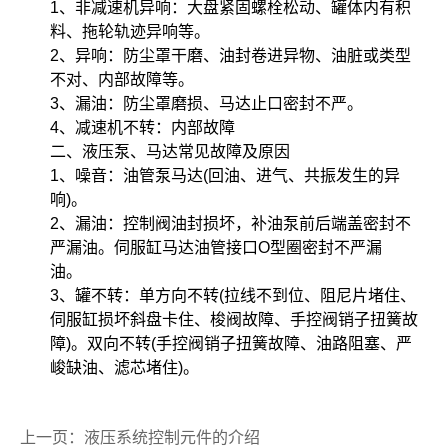
1、非减速机异响：大盘紧固螺栓松动、罐体内有积
料、拖轮轨迹异响等。
2、异响：防尘罩干磨、油封卷进异物、油脏或类型
不对、内部故障等。
3、漏油：防尘罩磨损、马达止口密封不严。
4、减速机不转：内部故障
二、液压泵、马达常见故障及原因
1、噪音：油管泵马达(回油、进气、共振发生的异
响)。
2、漏油：控制阀油封损坏，补油泵前后端盖密封不
严漏油。伺服缸马达油管接口O型圈密封不严漏
油。
3、罐不转：单方向不转(拉线不到位、阻尼片堵住、
伺服缸损坏斜盘卡住、梭阀故障、手控阀销子扭簧故
障)。双向不转(手控阀销子扭簧故障、油路阻塞、严
峻缺油、滤芯堵住)。
上一页：液压系统控制元件的介绍