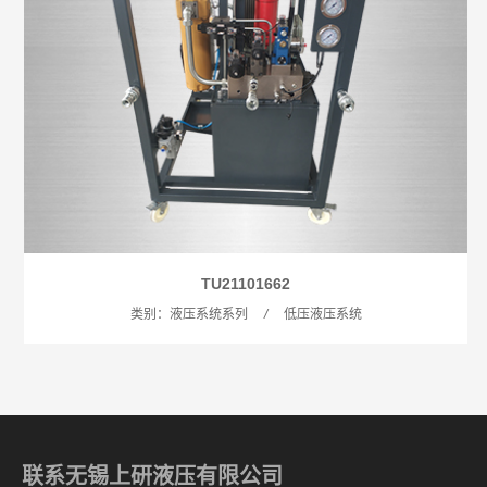
TU21101662
类别：液压系统系列
/
低压液压系统
联系无锡上研液压有限公司