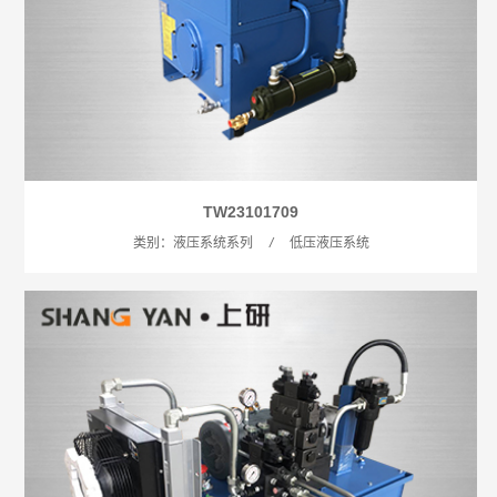
TW23101709
类别：液压系统系列
/
低压液压系统