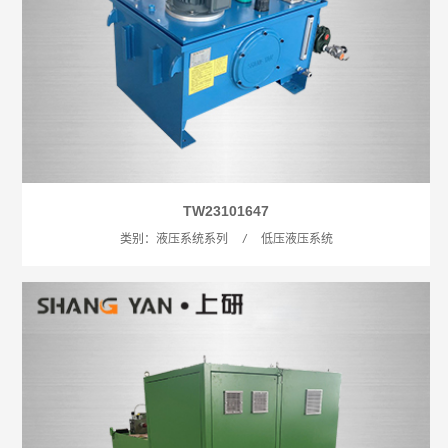
TW23101647
类别：液压系统系列
/
低压液压系统